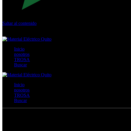
Saltar al contenido
Calle Río San Pedro S/N y Vía Oswaldo Guayasamín Km 18 - 
+593- (02)2044035 / (02)2044051 / (02)2044006 / 0991928819
Inicio
nosotros
TROSA
Buscar
Inicio
nosotros
TROSA
Buscar