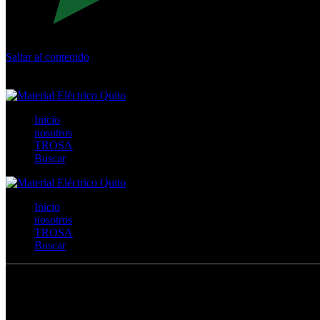
Saltar al contenido
Calle Río San Pedro S/N y Vía Oswaldo Guayasamín Km 18 - 
+593- (02)2044035 / (02)2044051 / (02)2044006 / 0991928819
Inicio
nosotros
TROSA
Buscar
Inicio
nosotros
TROSA
Buscar