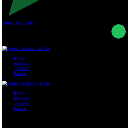
Saltar al contenido
Calle Río San Pedro S/N y Vía Oswaldo Guayasamín Km
18 - QUITO- ECUADOR
+593- (02)2044035 / (02)2044051 / (02)2044006 /
0991928819
Inicio
nosotros
TROSA
Buscar
Inicio
nosotros
TROSA
Buscar