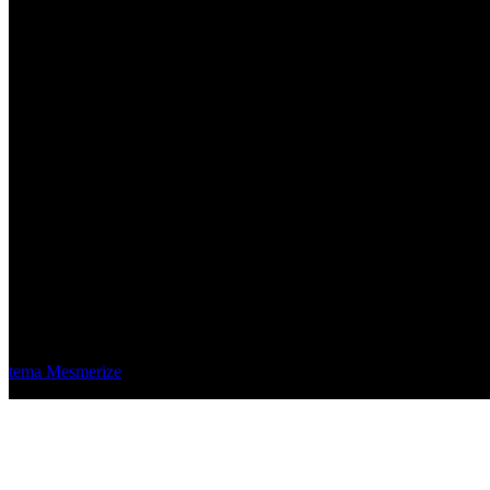
Material Eléctrico Quito
© 2026 Material Eléctrico Quito. Creado usando WordPress y el
tema Mesmerize