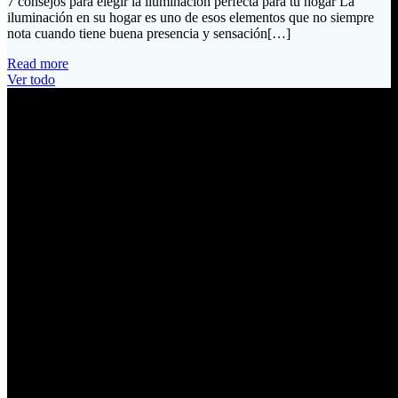
7 consejos para elegir la iluminación perfecta para tu hogar La
iluminación en su hogar es uno de esos elementos que no siempre
nota cuando tiene buena presencia y sensación[…]
Read more
Ver todo
Información de Contacto
Dirección:
Calle Río San Pedro S/N y Vía Oswaldo Guayasamín Km 18
Tumbaco / Quito – Ecuador
Email:
ventas@electrobv.com
Teléfonos:
02 204 4035
02 204 4051
02 204 4006