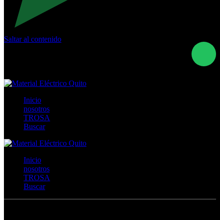
Saltar al contenido
Calle Río San Pedro S/N y Vía Oswaldo Guayasamín Km
18 - QUITO- ECUADOR
+593- (02)2044035 / (02)2044051 / (02)2044006 /
0991928819
Inicio
nosotros
TROSA
Buscar
Inicio
nosotros
TROSA
Buscar