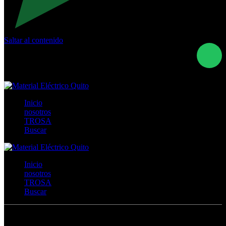
Saltar al contenido
Calle Río San Pedro S/N y Vía Oswaldo Guayasamín Km
18 - QUITO- ECUADOR
+593- (02)2044035 / (02)2044051 / (02)2044006 /
0991928819
Inicio
nosotros
TROSA
Buscar
Inicio
nosotros
TROSA
Buscar