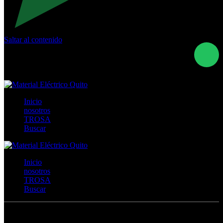
Saltar al contenido
Calle Río San Pedro S/N y Vía Oswaldo Guayasamín Km
18 - QUITO- ECUADOR
+593- (02)2044035 / (02)2044051 / (02)2044006 /
0991928819
Inicio
nosotros
TROSA
Buscar
Inicio
nosotros
TROSA
Buscar