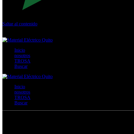
Saltar al contenido
Calle Río San Pedro S/N y Vía Oswaldo Guayasamín Km 18 - 
+593- (02)2044035 / (02)2044051 / (02)2044006 / 0991928819
Inicio
nosotros
TROSA
Buscar
Inicio
nosotros
TROSA
Buscar