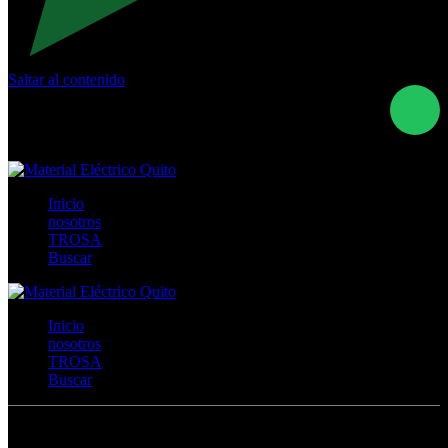
Saltar al contenido
Calle Río San Pedro S/N y Vía Oswaldo Guayasamín Km
18 - QUITO- ECUADOR
+593- (02)2044035 / (02)2044051 / (02)2044006 /
0991928819
Inicio
nosotros
TROSA
Buscar
Inicio
nosotros
TROSA
Buscar