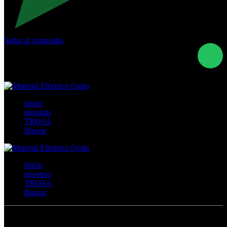
Saltar al contenido
Calle Río San Pedro S/N y Vía Oswaldo Guayasamín Km
18 - QUITO- ECUADOR
+593- (02)2044035 / (02)2044051 / (02)2044006 /
0991928819
Inicio
nosotros
TROSA
Buscar
Inicio
nosotros
TROSA
Buscar