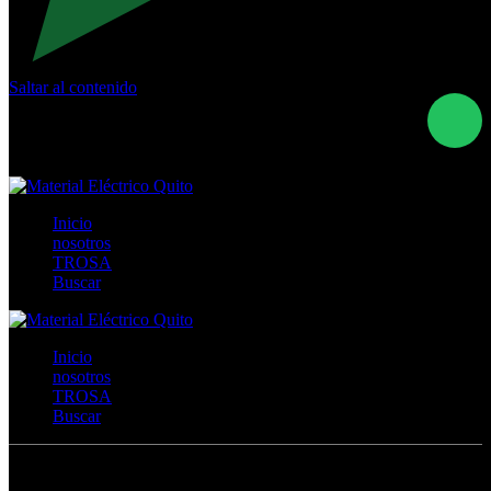
Saltar al contenido
Calle Río San Pedro S/N y Vía Oswaldo Guayasamín Km
18 - QUITO- ECUADOR
+593- (02)2044035 / (02)2044051 / (02)2044006 /
0991928819
Inicio
nosotros
TROSA
Buscar
Inicio
nosotros
TROSA
Buscar