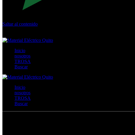
Saltar al contenido
Calle Río San Pedro S/N y Vía Oswaldo Guayasamín Km 18 - 
+593- (02)2044035 / (02)2044051 / (02)2044006 / 0991928819
Inicio
nosotros
TROSA
Buscar
Inicio
nosotros
TROSA
Buscar