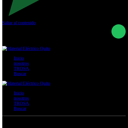
Saltar al contenido
Calle Río San Pedro S/N y Vía Oswaldo Guayasamín Km
18 - QUITO- ECUADOR
+593- (02)2044035 / (02)2044051 / (02)2044006 /
0991928819
Inicio
nosotros
TROSA
Buscar
Inicio
nosotros
TROSA
Buscar