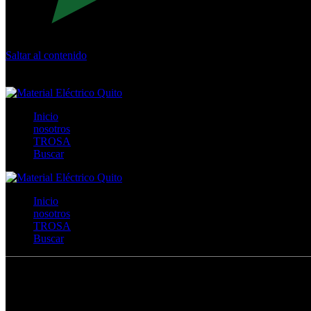
Saltar al contenido
Calle Río San Pedro S/N y Vía Oswaldo Guayasamín Km 18 - 
+593- (02)2044035 / (02)2044051 / (02)2044006 / 0991928819
Inicio
nosotros
TROSA
Buscar
Inicio
nosotros
TROSA
Buscar