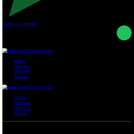
Saltar al contenido
Calle Río San Pedro S/N y Vía Oswaldo Guayasamín Km
18 - QUITO- ECUADOR
+593- (02)2044035 / (02)2044051 / (02)2044006 /
0991928819
Inicio
nosotros
TROSA
Buscar
Inicio
nosotros
TROSA
Buscar