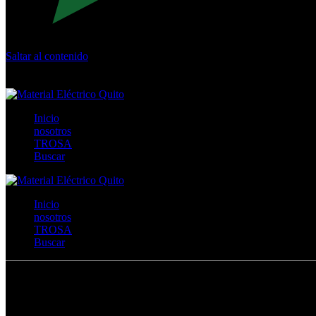
Saltar al contenido
Calle Río San Pedro S/N y Vía Oswaldo Guayasamín Km 18 - 
+593- (02)2044035 / (02)2044051 / (02)2044006 / 0991928819
Inicio
nosotros
TROSA
Buscar
Inicio
nosotros
TROSA
Buscar