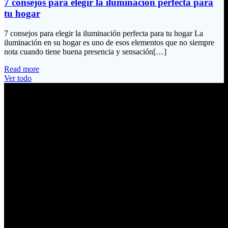
7 consejos para elegir la iluminación perfecta para
tu hogar
7 consejos para elegir la iluminación perfecta para tu hogar La
iluminación en su hogar es uno de esos elementos que no siempre
nota cuando tiene buena presencia y sensación[…]
Read more
Ver todo
Información de Contacto
Dirección:
Calle Río San Pedro S/N y Vía Oswaldo Guayasamín Km 18
Tumbaco / Quito – Ecuador
Email:
ventas@electrobv.com
Teléfonos:
02 204 4035