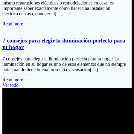
mismo reparaciones eléctricas o remodelaciones en casa, es
importante saber exactamente cómo hacer una instalación
eléctrica en casa, conocer el[…]
Read more
7 consejos para elegir la iluminación perfecta para
tu hogar
7 consejos para elegir la iluminación perfecta para tu hogar La
iluminación en su hogar es uno de esos elementos que no siempre
nota cuando tiene buena presencia y sensación[…]
Read more
Ver todo
Información de Contacto
Dirección:
Calle Río San Pedro S/N y Vía Oswaldo Guayasamín Km 18
Tumbaco / Quito – Ecuador