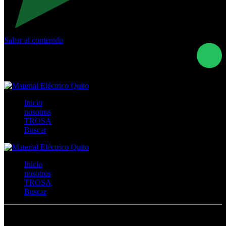
Saltar al contenido
Calle Río San Pedro S/N y Vía Oswaldo Guayasamín Km
18 - QUITO- ECUADOR
+593- (02)2044035 / (02)2044051 / (02)2044006 /
0991928819
Inicio
nosotros
TROSA
Buscar
Inicio
nosotros
TROSA
Buscar