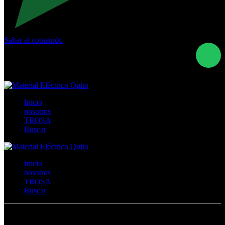
Saltar al contenido
Calle Río San Pedro S/N y Vía Oswaldo Guayasamín Km
18 - QUITO- ECUADOR
+593- (02)2044035 / (02)2044051 / (02)2044006 /
0991928819
Inicio
nosotros
TROSA
Buscar
Inicio
nosotros
TROSA
Buscar