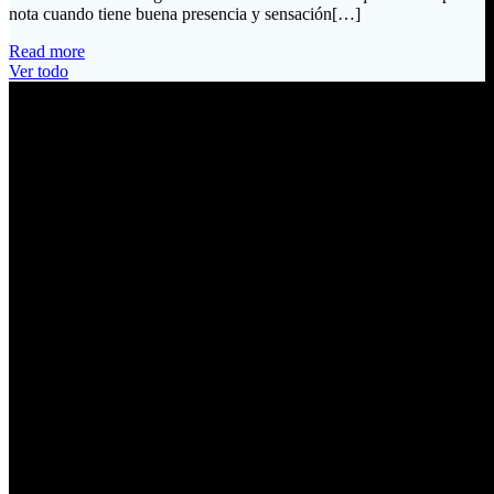
nota cuando tiene buena presencia y sensación[…]
Read more
Ver todo
Información de Contacto
Dirección:
Calle Río San Pedro S/N y Vía Oswaldo Guayasamín Km 18
Tumbaco / Quito – Ecuador
Email:
ventas@electrobv.com
Teléfonos:
02 204 4035
02 204 4051
02 204 4006
09 919 28819