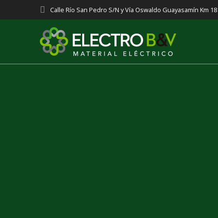
Saltar
Calle Río San Pedro S/N y Vía Oswaldo Guayasamín Km 1
al
contenido