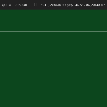
8 - QUITO- ECUADOR
+593- (02)2044035 / (02)2044051 / (02)2044006 /