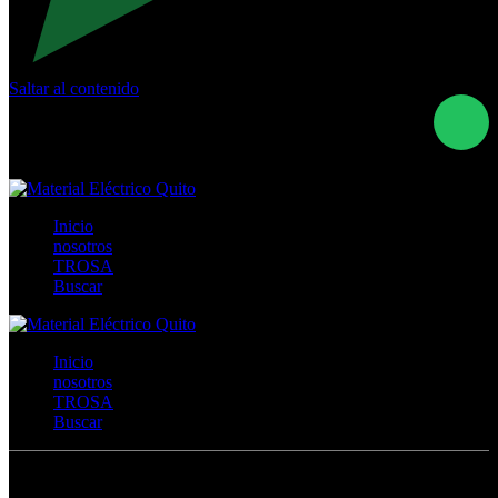
Saltar al contenido
Calle Río San Pedro S/N y Vía Oswaldo Guayasamín Km
18 - QUITO- ECUADOR
+593- (02)2044035 / (02)2044051 / (02)2044006 /
0991928819
Inicio
nosotros
TROSA
Buscar
Inicio
nosotros
TROSA
Buscar