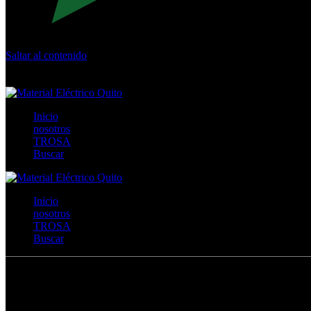
Saltar al contenido
Calle Río San Pedro S/N y Vía Oswaldo Guayasamín Km 18 - 
+593- (02)2044035 / (02)2044051 / (02)2044006 / 0991928819
Inicio
nosotros
TROSA
Buscar
Inicio
nosotros
TROSA
Buscar