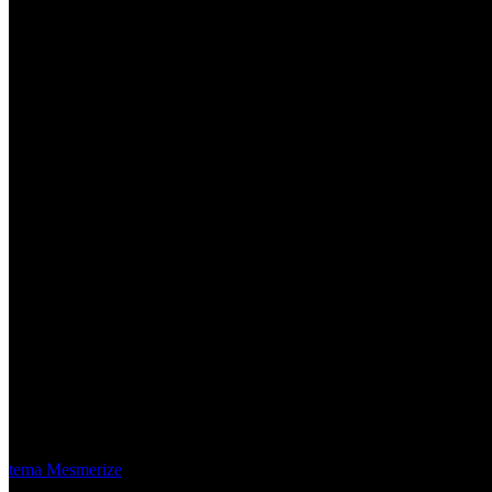
Material Eléctrico Quito
© 2026 Material Eléctrico Quito. Creado usando WordPress y el
tema Mesmerize