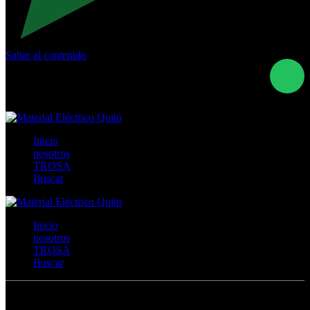
Saltar al contenido
Calle Río San Pedro S/N y Vía Oswaldo Guayasamín Km
18 - QUITO- ECUADOR
+593- (02)2044035 / (02)2044051 / (02)2044006 /
0991928819
Inicio
nosotros
TROSA
Buscar
Inicio
nosotros
TROSA
Buscar