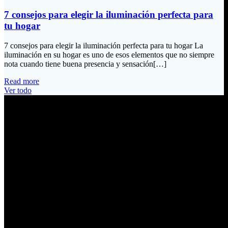
7 consejos para elegir la iluminación perfecta para
tu hogar
7 consejos para elegir la iluminación perfecta para tu hogar La
iluminación en su hogar es uno de esos elementos que no siempre
nota cuando tiene buena presencia y sensación[…]
Read more
Ver todo
Información de Contacto
Dirección:
Calle Río San Pedro S/N y Vía Oswaldo Guayasamín Km 18
Tumbaco / Quito – Ecuador
Email:
ventas@electrobv.com
Teléfonos:
02 204 4035