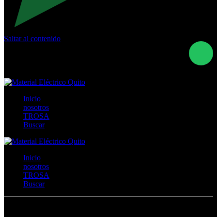
Saltar al contenido
Calle Río San Pedro S/N y Vía Oswaldo Guayasamín Km
18 - QUITO- ECUADOR
+593- (02)2044035 / (02)2044051 / (02)2044006 /
0991928819
Inicio
nosotros
TROSA
Buscar
Inicio
nosotros
TROSA
Buscar