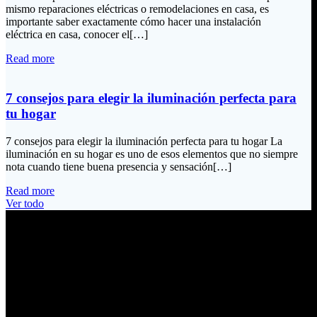
mismo reparaciones eléctricas o remodelaciones en casa, es
importante saber exactamente cómo hacer una instalación
eléctrica en casa, conocer el[…]
Read more
7 consejos para elegir la iluminación perfecta para
tu hogar
7 consejos para elegir la iluminación perfecta para tu hogar La
iluminación en su hogar es uno de esos elementos que no siempre
nota cuando tiene buena presencia y sensación[…]
Read more
Ver todo
Información de Contacto
Dirección:
Calle Río San Pedro S/N y Vía Oswaldo Guayasamín Km 18
Tumbaco / Quito – Ecuador