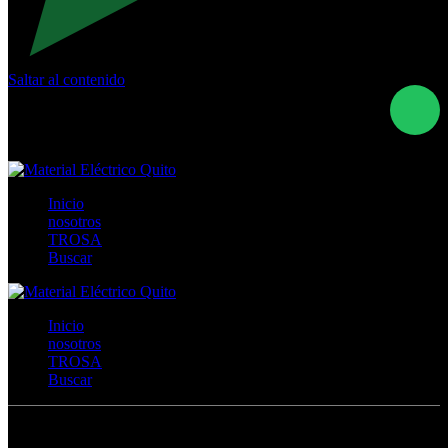
Saltar al contenido
Calle Río San Pedro S/N y Vía Oswaldo Guayasamín Km
18 - QUITO- ECUADOR
+593- (02)2044035 / (02)2044051 / (02)2044006 /
0991928819
Inicio
nosotros
TROSA
Buscar
Inicio
nosotros
TROSA
Buscar