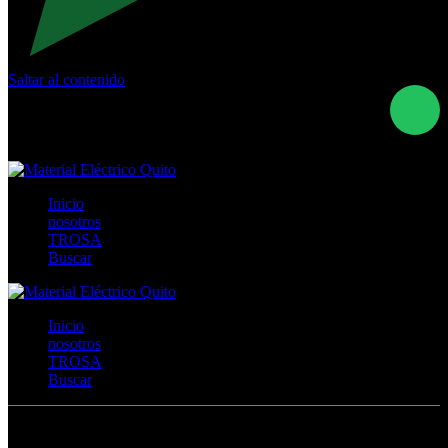
Saltar al contenido
Calle Río San Pedro S/N y Vía Oswaldo Guayasamín Km
18 - QUITO- ECUADOR
+593- (02)2044035 / (02)2044051 / (02)2044006 /
0991928819
Inicio
nosotros
TROSA
Buscar
Inicio
nosotros
TROSA
Buscar