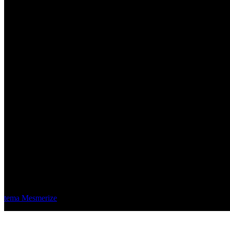
Material Eléctrico Quito
© 2026 Material Eléctrico Quito. Creado usando WordPress y el
tema Mesmerize