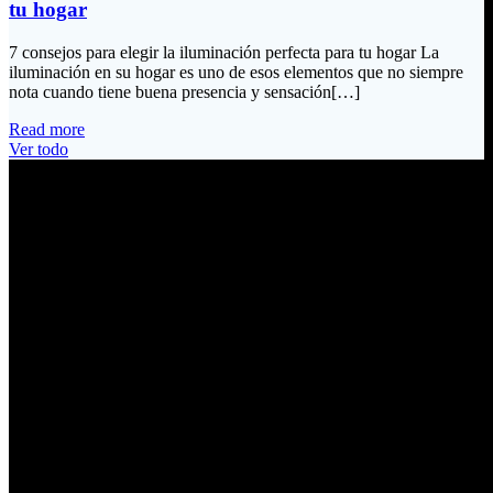
tu hogar
7 consejos para elegir la iluminación perfecta para tu hogar La
iluminación en su hogar es uno de esos elementos que no siempre
nota cuando tiene buena presencia y sensación[…]
Read more
Ver todo
Información de Contacto
Dirección:
Calle Río San Pedro S/N y Vía Oswaldo Guayasamín Km 18
Tumbaco / Quito – Ecuador
Email:
ventas@electrobv.com
Teléfonos:
02 204 4035
02 204 4051