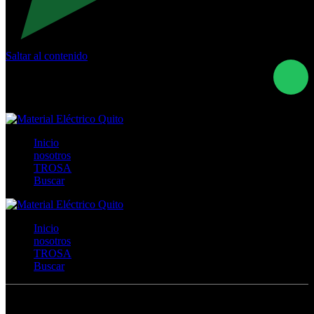
Saltar al contenido
Calle Río San Pedro S/N y Vía Oswaldo Guayasamín Km
18 - QUITO- ECUADOR
+593- (02)2044035 / (02)2044051 / (02)2044006 /
0991928819
Inicio
nosotros
TROSA
Buscar
Inicio
nosotros
TROSA
Buscar