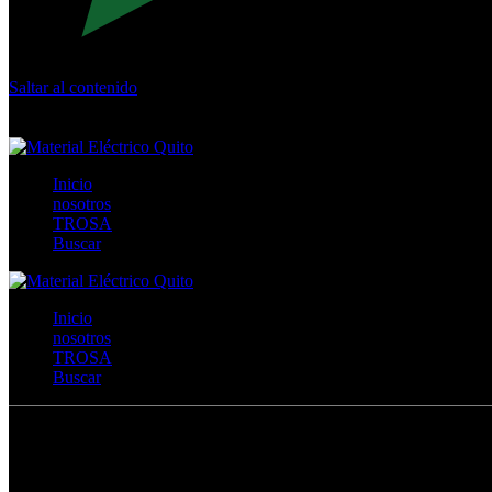
Saltar al contenido
Calle Río San Pedro S/N y Vía Oswaldo Guayasamín Km 18 - 
+593- (02)2044035 / (02)2044051 / (02)2044006 / 0991928819
Inicio
nosotros
TROSA
Buscar
Inicio
nosotros
TROSA
Buscar