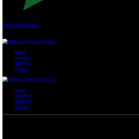
Saltar al contenido
Calle Río San Pedro S/N y Vía Oswaldo Guayasamín Km 18 - 
+593- (02)2044035 / (02)2044051 / (02)2044006 / 0991928819
Inicio
nosotros
TROSA
Buscar
Inicio
nosotros
TROSA
Buscar