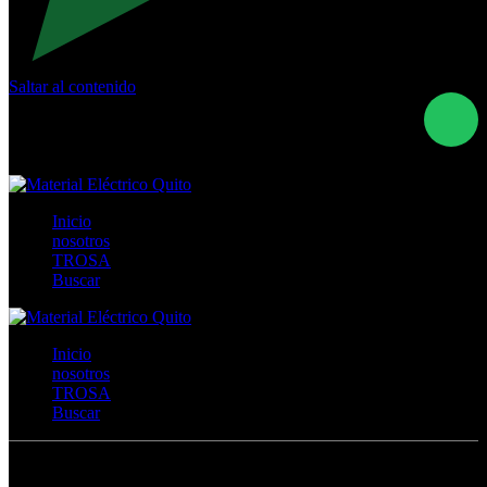
Saltar al contenido
Calle Río San Pedro S/N y Vía Oswaldo Guayasamín Km
18 - QUITO- ECUADOR
+593- (02)2044035 / (02)2044051 / (02)2044006 /
0991928819
Inicio
nosotros
TROSA
Buscar
Inicio
nosotros
TROSA
Buscar