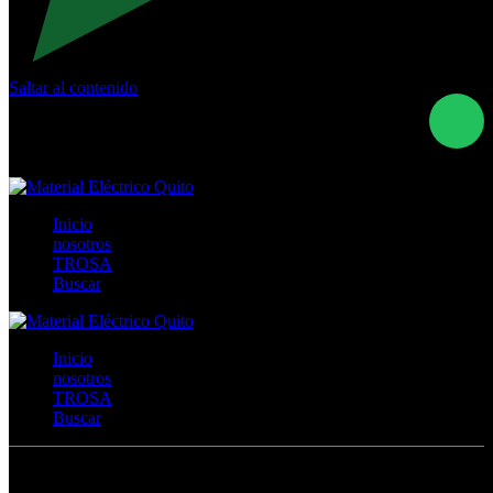
Saltar al contenido
Calle Río San Pedro S/N y Vía Oswaldo Guayasamín Km
18 - QUITO- ECUADOR
+593- (02)2044035 / (02)2044051 / (02)2044006 /
0991928819
Inicio
nosotros
TROSA
Buscar
Inicio
nosotros
TROSA
Buscar