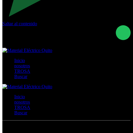
Saltar al contenido
Calle Río San Pedro S/N y Vía Oswaldo Guayasamín Km
18 - QUITO- ECUADOR
+593- (02)2044035 / (02)2044051 / (02)2044006 /
0991928819
Inicio
nosotros
TROSA
Buscar
Inicio
nosotros
TROSA
Buscar