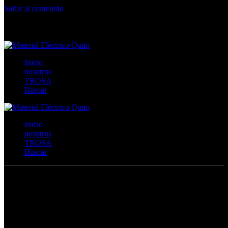
Saltar al contenido
Calle Río San Pedro S/N y Vía Oswaldo Guayasamín Km 18 -
QUITO- ECUADOR
+593- (02)2044035 / (02)2044051 / (02)2044006 / 0991928819
Inicio
nosotros
TROSA
Buscar
Inicio
nosotros
TROSA
Buscar