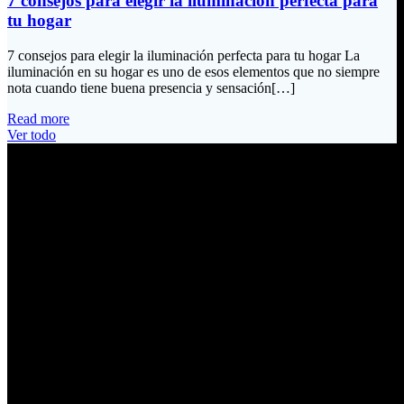
7 consejos para elegir la iluminación perfecta para
tu hogar
7 consejos para elegir la iluminación perfecta para tu hogar La
iluminación en su hogar es uno de esos elementos que no siempre
nota cuando tiene buena presencia y sensación[…]
Read more
Ver todo
Información de Contacto
Dirección:
Calle Río San Pedro S/N y Vía Oswaldo Guayasamín Km 18
Tumbaco / Quito – Ecuador
Email:
ventas@electrobv.com
Teléfonos:
02 204 4035