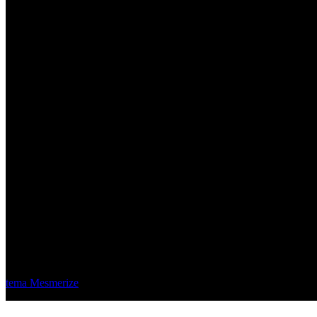
Material Eléctrico Quito
© 2026 Material Eléctrico Quito. Creado usando WordPress y el
tema Mesmerize