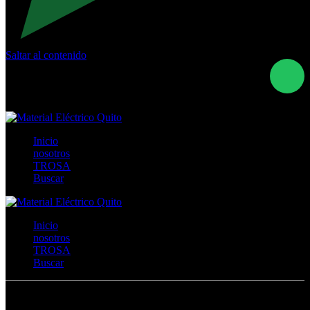
Saltar al contenido
Calle Río San Pedro S/N y Vía Oswaldo Guayasamín Km
18 - QUITO- ECUADOR
+593- (02)2044035 / (02)2044051 / (02)2044006 /
0991928819
Inicio
nosotros
TROSA
Buscar
Inicio
nosotros
TROSA
Buscar