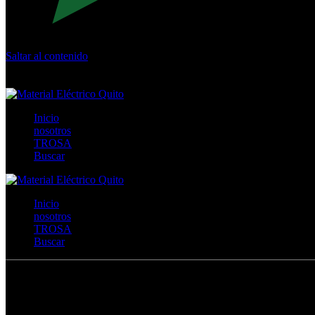
Saltar al contenido
Calle Río San Pedro S/N y Vía Oswaldo Guayasamín Km 18 - 
+593- (02)2044035 / (02)2044051 / (02)2044006 / 0991928819
Inicio
nosotros
TROSA
Buscar
Inicio
nosotros
TROSA
Buscar