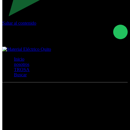
Saltar al contenido
Calle Río San Pedro S/N y Vía Oswaldo Guayasamín Km
18 - QUITO- ECUADOR
+593- (02)2044035 / (02)2044051 / (02)2044006 /
0991928819
Inicio
nosotros
TROSA
Buscar