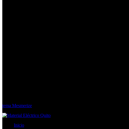
Material Eléctrico Quito
© 2026 Material Eléctrico Quito. Creado usando WordPress y el
tema Mesmerize
Inicio