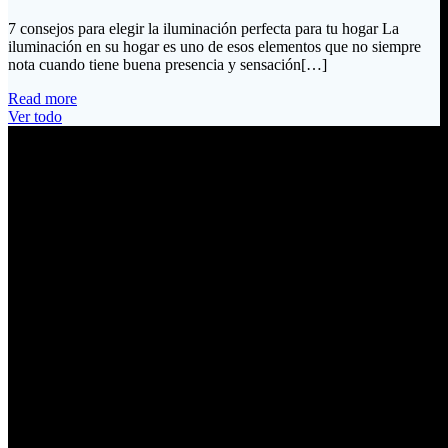
7 consejos para elegir la iluminación perfecta para tu hogar La
iluminación en su hogar es uno de esos elementos que no siempre
nota cuando tiene buena presencia y sensación[…]
Read more
Ver todo
Información de Contacto
Dirección:
Calle Río San Pedro S/N y Vía Oswaldo Guayasamín Km 18
Tumbaco / Quito – Ecuador
Email:
ventas@electrobv.com
Teléfonos:
02 204 4035
02 204 4051