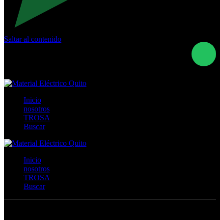
Saltar al contenido
Calle Río San Pedro S/N y Vía Oswaldo Guayasamín Km
18 - QUITO- ECUADOR
+593- (02)2044035 / (02)2044051 / (02)2044006 /
0991928819
Inicio
nosotros
TROSA
Buscar
Inicio
nosotros
TROSA
Buscar