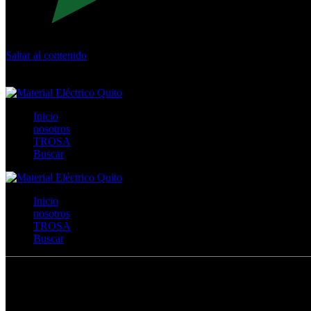
Saltar al contenido
Calle Río San Pedro S/N y Vía Oswaldo Guayasamín Km 18 - 
+593- (02)2044035 / (02)2044051 / (02)2044006 / 0991928819
Inicio
nosotros
TROSA
Buscar
Inicio
nosotros
TROSA
Buscar