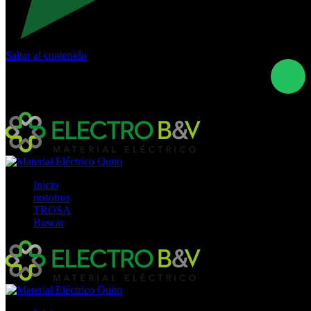
Saltar al contenido
Calle Río San Pedro S/N y Vía Oswaldo Guayasamín Km
18 - QUITO- ECUADOR
+593- (02)2044035 / (02)2044051 / (02)2044006 /
0991928819
Inicio
nosotros
TROSA
Buscar