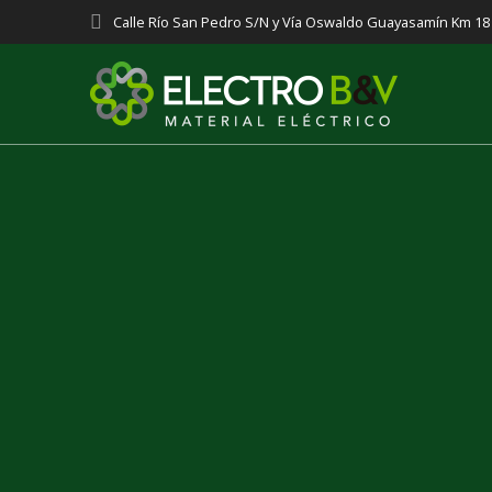
Saltar
Calle Río San Pedro S/N y Vía Oswaldo Guayasamín Km 1
al
contenido