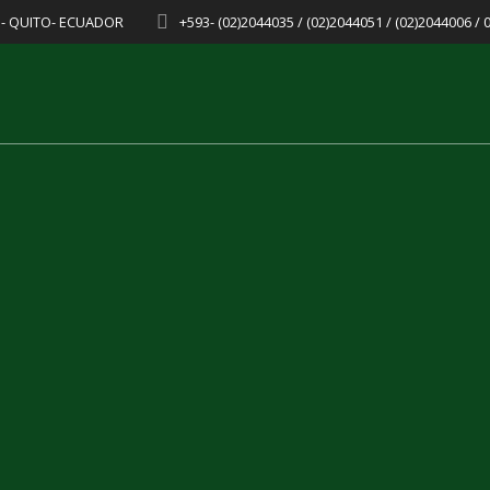
8 - QUITO- ECUADOR
+593- (02)2044035 / (02)2044051 / (02)2044006 /