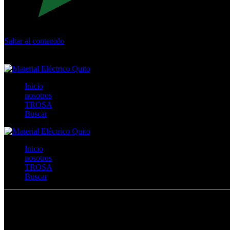
Saltar al contenido
Calle Río San Pedro S/N y Vía Oswaldo Guayasamín Km 18 - 
+593- (02)2044035 / (02)2044051 / (02)2044006 / 0991928819
Inicio
nosotros
TROSA
Buscar
Inicio
nosotros
TROSA
Buscar