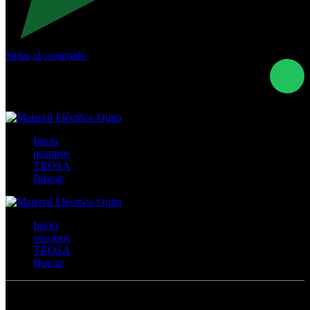
Saltar al contenido
Calle Río San Pedro S/N y Vía Oswaldo Guayasamín Km
18 - QUITO- ECUADOR
+593- (02)2044035 / (02)2044051 / (02)2044006 /
0991928819
Inicio
nosotros
TROSA
Buscar
Inicio
nosotros
TROSA
Buscar