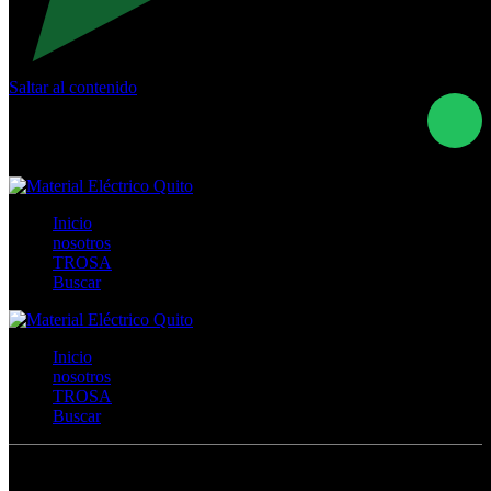
Saltar al contenido
Calle Río San Pedro S/N y Vía Oswaldo Guayasamín Km
18 - QUITO- ECUADOR
+593- (02)2044035 / (02)2044051 / (02)2044006 /
0991928819
Inicio
nosotros
TROSA
Buscar
Inicio
nosotros
TROSA
Buscar