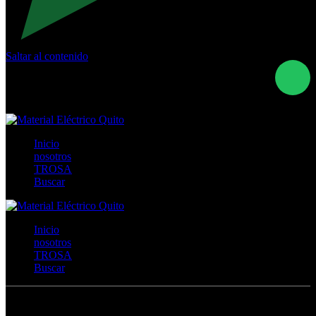
Saltar al contenido
Calle Río San Pedro S/N y Vía Oswaldo Guayasamín Km
18 - QUITO- ECUADOR
+593- (02)2044035 / (02)2044051 / (02)2044006 /
0991928819
Inicio
nosotros
TROSA
Buscar
Inicio
nosotros
TROSA
Buscar