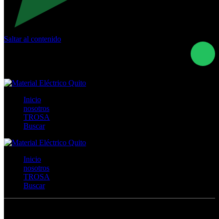
Saltar al contenido
Calle Río San Pedro S/N y Vía Oswaldo Guayasamín Km
18 - QUITO- ECUADOR
+593- (02)2044035 / (02)2044051 / (02)2044006 /
0991928819
Inicio
nosotros
TROSA
Buscar
Inicio
nosotros
TROSA
Buscar