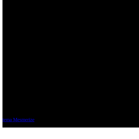
Material Eléctrico Quito
© 2026 Material Eléctrico Quito. Creado usando WordPress y el
tema Mesmerize