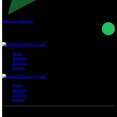
Saltar al contenido
Calle Río San Pedro S/N y Vía Oswaldo Guayasamín Km
18 - QUITO- ECUADOR
+593- (02)2044035 / (02)2044051 / (02)2044006 /
0991928819
Inicio
nosotros
TROSA
Buscar
Inicio
nosotros
TROSA
Buscar