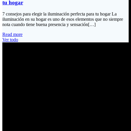
tu hogar
7 consejos para elegir la iluminación perfecta para tu hogar La
iluminación en su hogar es uno de esos elementos que no siempre
nota cuando tiene buena presencia y sensación[…]
Read more
Ver todo
Información de Contacto
Dirección:
Calle Río San Pedro S/N y Vía Oswaldo Guayasamín Km 18
Tumbaco / Quito – Ecuador
Email:
ventas@electrobv.com
Teléfonos:
02 204 4035
02 204 4051