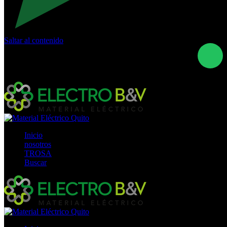
Saltar al contenido
Calle Río San Pedro S/N y Vía Oswaldo Guayasamín Km
18 - QUITO- ECUADOR
+593- (02)2044035 / (02)2044051 / (02)2044006 /
0991928819
Inicio
nosotros
TROSA
Buscar