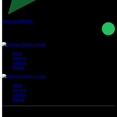
Saltar al contenido
Calle Río San Pedro S/N y Vía Oswaldo Guayasamín Km
18 - QUITO- ECUADOR
+593- (02)2044035 / (02)2044051 / (02)2044006 /
0991928819
Inicio
nosotros
TROSA
Buscar
Inicio
nosotros
TROSA
Buscar