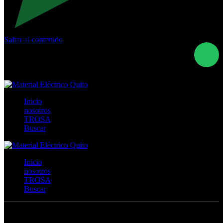
Saltar al contenido
Calle Río San Pedro S/N y Vía Oswaldo Guayasamín Km
18 - QUITO- ECUADOR
+593- (02)2044035 / (02)2044051 / (02)2044006 /
0991928819
Inicio
nosotros
TROSA
Buscar
Inicio
nosotros
TROSA
Buscar