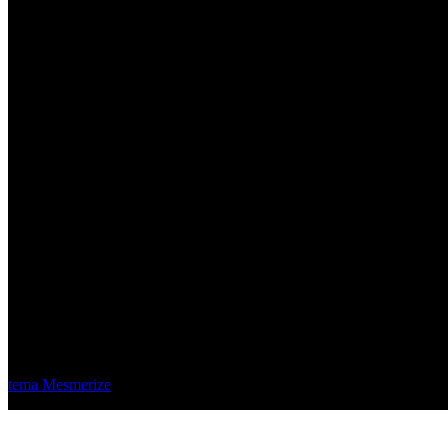
Material Eléctrico Quito
© 2026 Material Eléctrico Quito. Creado usando WordPress y el
tema Mesmerize