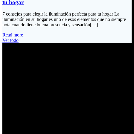
tu hogar
7 consejos para elegir la iluminación perfecta para tu hogar La
iluminación en su hogar es uno de esos elementos que no siempre
nota cuando tiene buena presencia y sensación[…]
Read more
Ver todo
Información de Contacto
Dirección:
Calle Río San Pedro S/N y Vía Oswaldo Guayasamín Km 18
Tumbaco / Quito – Ecuador
Email:
ventas@electrobv.com
Teléfonos:
02 204 4035
02 204 4051