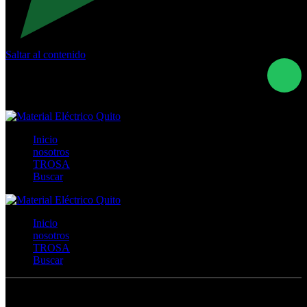
Saltar al contenido
Calle Río San Pedro S/N y Vía Oswaldo Guayasamín Km
18 - QUITO- ECUADOR
+593- (02)2044035 / (02)2044051 / (02)2044006 /
0991928819
Inicio
nosotros
TROSA
Buscar
Inicio
nosotros
TROSA
Buscar