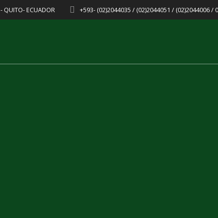
8 - QUITO- ECUADOR
+593- (02)2044035 / (02)2044051 / (02)2044006 /