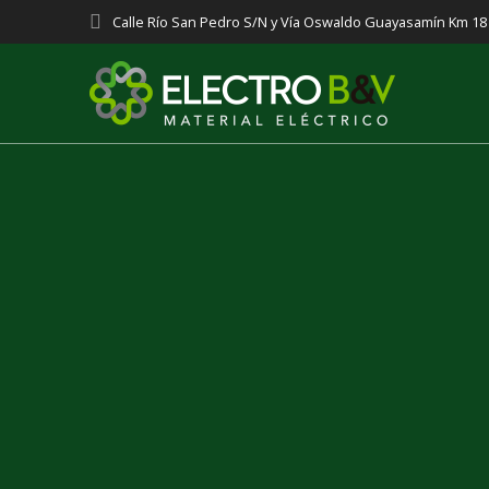
Saltar
Calle Río San Pedro S/N y Vía Oswaldo Guayasamín Km 1
al
contenido